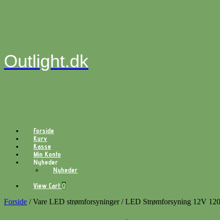
Gå
til
indhold
Outlight.dk
Forside
Kurv
Kasse
Min Konto
Nyheder
Nyheder
View
View Cart
0
shopping
cart
Forside
/ Vare LED strømforsyninger / LED Strømforsyning 12V 120