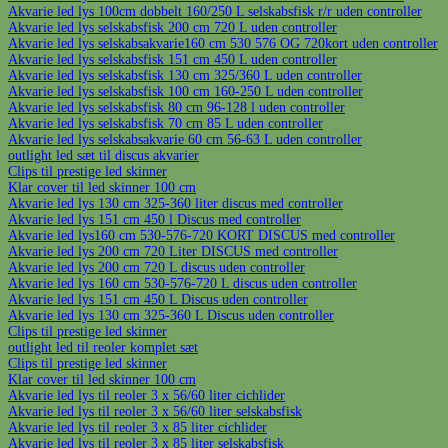
Akvarie led lys 100cm dobbelt 160/250 L selskabsfisk r/r uden controller
Akvarie led lys selskabsfisk 200 cm 720 L uden controller
Akvarie led lys selskabsakvarie160 cm 530 576 OG 720kort uden controller
Akvarie led lys selskabsfisk 151 cm 450 L uden controller
Akvarie led lys selskabsfisk 130 cm 325/360 L uden controller
Akvarie led lys selskabsfisk 100 cm 160-250 L uden controller
Akvarie led lys selskabsfisk 80 cm 96-128 l uden controller
Akvarie led lys selskabsfisk 70 cm 85 L uden controller
Akvarie led lys selskabsakvarie 60 cm 56-63 L uden controller
outlight led sæt til discus akvarier
Clips til prestige led skinner
Klar cover til led skinner 100 cm
Akvarie led lys 130 cm 325-360 liter discus med controller
Akvarie led lys 151 cm 450 l Discus med controller
Akvarie led lys160 cm 530-576-720 KORT DISCUS med controller
Akvarie led lys 200 cm 720 Liter DISCUS med controller
Akvarie led lys 200 cm 720 L discus uden controller
Akvarie led lys 160 cm 530-576-720 L discus uden controller
Akvarie led lys 151 cm 450 L Discus uden controller
Akvarie led lys 130 cm 325-360 L Discus uden controller
Clips til prestige led skinner
outlight led til reoler komplet sæt
Clips til prestige led skinner
Klar cover til led skinner 100 cm
Akvarie led lys til reoler 3 x 56/60 liter cichlider
Akvarie led lys til reoler 3 x 56/60 liter selskabsfisk
Akvarie led lys til reoler 3 x 85 liter cichlider
Akvarie led lys til reoler 3 x 85 liter selskabsfisk