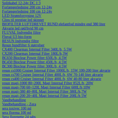
Splitkabel 12-24v DC 1:3
Forlængerledning 200 cm 12-24v
Forlængerledning 100 cm 12-24v
LED Strømforsyning 12V
Clips til prestige led skinner
BIOFILTER LUFTDREVET RUND elefantfod mindre end 380 liter
Akvarie led rød/hvid 90 cm
FLUVAL Indvendig filtre
Fluval U3 bio-form
RESUN Indvendig filtre
Resun bundfilter 6 størrelser
CX400 Clearmax Internal Filter 340L/h, 5.5W
CX200 Clearmax Internal Filter 180L/h,3W
BC650 Bioclear Power filter 650L/h, 4.5W
BC450 Bioclear Power filter 450L/h, 4.5W
BC300 Bioclear Power filter 300L/h, 4.5W
resun cs1000 Cruiser Internal Filter 1000L/h, 15W 100-200 liter akvarie
resun cs700 Cruiser Internal Filter 400L/h, 6W 70-140 liter akvarie
resun cs400 Cruiser Internal Filter 400L/h, 6W 40-80 liter akvarie
resun magi-1000 80~200L Magi Internal Filter 852L/h, 20W
resun magi-700 60~120L Magi Internal Filter 600L/h,10W
resun magi-380 40~80L Magi Internal Filter 380L/h,7W
resun magi-200 20~40L Magi Internal Filter 208L/h 5W
Vandbehandling
Vandbehandling - Zera
sera toxivec 100 ml
sera florena 100 ml
Sera florenette 24 tabs