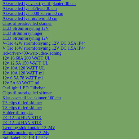
Akvarie led lys vækstlys til planter 30 cm
Akvarie led lys blå/hvid 30 cm
Akvarie led lys 5000 kelvin 30 cm
Akvarie led lys rød/hvid 30 cm
Clips til prestige led skinner
LED Strømforsyning 12V
LED strømforsyninger
LED Strømforsyning 12V
V-Tac 42W strømforsyning 12V DC 3.5A IP44
V Tac 18W strømforsyning 12V DC 1.5A IP44
led-driver-400-watt-uden-ledning
12v 16.68A 200 WATT UL
12v 12.5A 150 WATT UL
12v 10A 120 WATT UL
12v 10A 120 WATT ml
12v 6.5A 78 WATT ml
12v 5A 60 WATT ml
OutLight LED Tilbehør
Clips til prestige led skinner
Klar cover til led skinner 100 cm
T5 clips til led skinner
T8 clips til led skinner
Holder til topglas
DC 12-24 HUN STIK
DC 12-24 HAN STIK
Tænd og sluk kontakt 12-24V
Blindprop/slutprop 12-24v
Splitkabel DC 1:4 12-24v