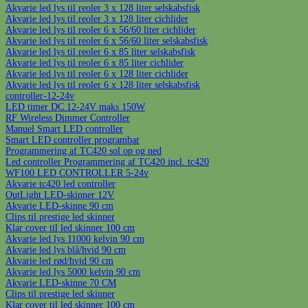
Akvarie led lys til reoler 3 x 128 liter selskabsfisk
Akvarie led lys til reoler 3 x 128 liter cichlider
Akvarie led lys til reoler 6 x 56/60 liter cichlider
Akvarie led lys til reoler 6 x 56/60 liter selskabsfisk
Akvarie led lys til reoler 6 x 85 liter selskabsfisk
Akvarie led lys til reoler 6 x 85 liter cichlider
Akvarie led lys til reoler 6 x 128 liter cichlider
Akvarie led lys til reoler 6 x 128 liter selskabsfisk
controller-12-24v
LED timer DC 12-24V maks 150W
RF Wireless Dimmer Controller
Manuel Smart LED controller
Smart LED controller programbar
Programmering af TC420 sol op og ned
Led controller Programmering af TC420 incl. tc420
WF100 LED CONTROLLER 5-24v
Akvarie tc420 led controller
OutLight LED-skinner 12V
Akvarie LED-skinne 90 cm
Clips til prestige led skinner
Klar cover til led skinner 100 cm
Akvarie led lys 11000 kelvin 90 cm
Akvarie led lys blå/hvid 90 cm
Akvarie led rød/hvid 90 cm
Akvarie led lys 5000 kelvin 90 cm
Akvarie LED-skinne 70 CM
Clips til prestige led skinner
Klar cover til led skinner 100 cm