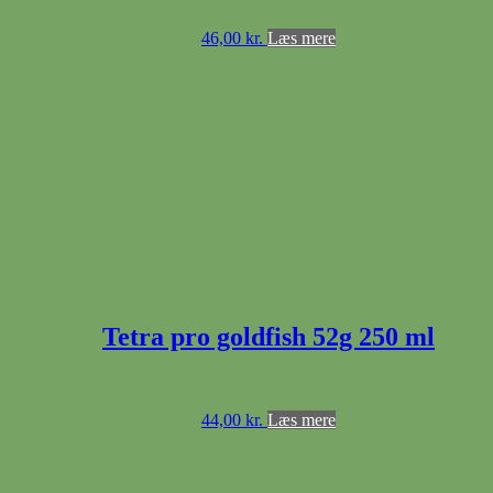
46,00
kr.
Læs mere
Tetra pro goldfish 52g 250 ml
44,00
kr.
Læs mere