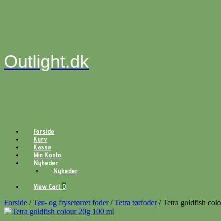
Gå
til
indhold
Outlight.dk
Forside
Kurv
Kasse
Min Konto
Nyheder
Nyheder
View
View Cart
0
shopping
cart
Forside
/
Tør- og frysetørret foder
/
Tetra tørfoder
/ Tetra goldfish col