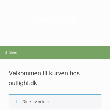
Gå
til
indhold
Outlight.dk
Menu
Velkommen til kurven hos
outlight.dk
Din kurv er tom.