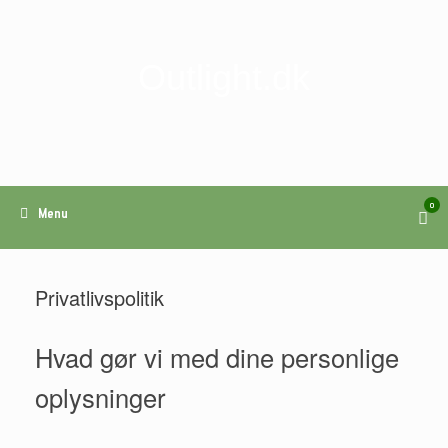
Gå
til
indhold
Outlight.dk
0
View
Menu
shop
cart
Privatlivspolitik
Hvad gør vi med dine personlige
oplysninger