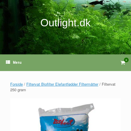
Gå
til
indhold
Outlight.dk
0
View
Menu
shopp
cart
Forside
/
Filtervat Biofilter Elefantfødder Filtermåtter
/ Filtervat
250 gram