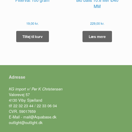
Filtervat 100 gram
Bio balls 10.8 liter Ø40
vælges
MM
på
varesiden
19,00
kr.
229,00
kr.
Tilføj til kurv
Læs mere
Adresse
KG import v/ Per K Christensen
Valorevej 57
4130 Viby Sjælland
tlf 22 32 23 44 / 22 33 06 04
CVR. 59017659
E-Mail - mail@Aquabase.dk
outlight@outlight.dk