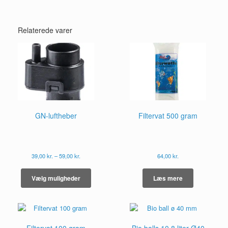
Relaterede varer
GN-luftheber
Filtervat 500 gram
Prisinterval:
39,00
kr.
–
59,00
kr.
64,00
kr.
39,00 kr.
Dette
til
vare
Vælg muligheder
Læs mere
59,00 kr.
har
flere
varianter.
Mulighederne
kan