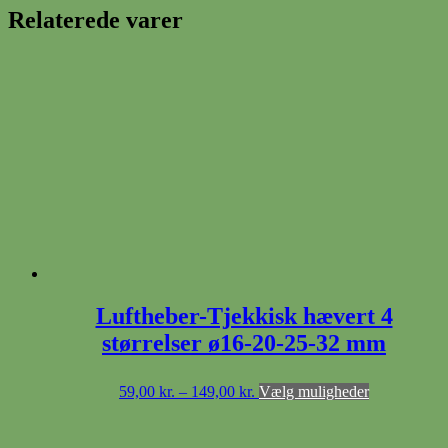
Relaterede varer
Luftheber-Tjekkisk hævert 4
størrelser ø16-20-25-32 mm
Prisinterval:
Dette
59,00
kr.
–
149,00
kr.
Vælg muligheder
59,00 kr.
vare
til
har
149,00 kr.
flere