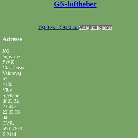
GN-luftheber
Prisinterval:
Dette
39,00
kr.
–
59,00
kr.
Vælg muligheder
39,00 kr.
vare
til
har
Adresse
59,00 kr.
flere
varianter.
KG
Mulighedern
import v/
kan
Per K
vælges
Christensen
på
Valorevej
varesiden
57
4130
Viby
Sjælland
tlf 22 32
23 44 /
22 33 06
04
CVR.
59017659
E-Mail -