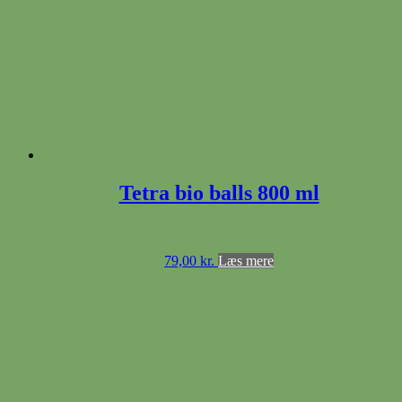
varianter.
Muligheder
kan
vælges
på
varesiden
Tetra bio balls 800 ml
79,00
kr.
Læs mere