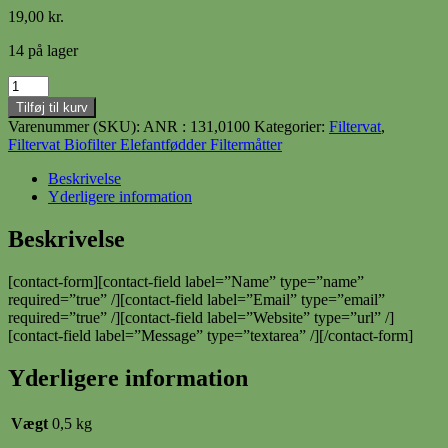
19,00
kr.
14 på lager
Filtervat
100
Tilføj til kurv
gram
Varenummer (SKU):
ANR : 131,0100
Kategorier:
Filtervat
,
antal
Filtervat Biofilter Elefantfødder Filtermåtter
Beskrivelse
Yderligere information
Beskrivelse
[contact-form][contact-field label=”Name” type=”name”
required=”true” /][contact-field label=”Email” type=”email”
required=”true” /][contact-field label=”Website” type=”url” /]
[contact-field label=”Message” type=”textarea” /][/contact-form]
Yderligere information
Vægt
0,5 kg