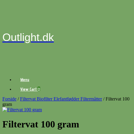
Gå
til
indhold
Outlight.dk
Menu
View
View Cart
0
shopping
cart
Forside
/
Filtervat Biofilter Elefantfødder Filtermåtter
/ Filtervat 100
gram
Filtervat 100 gram