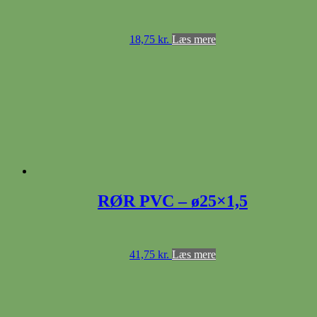
18,75
kr.
Læs mere
RØR PVC – ø25×1,5
41,75
kr.
Læs mere