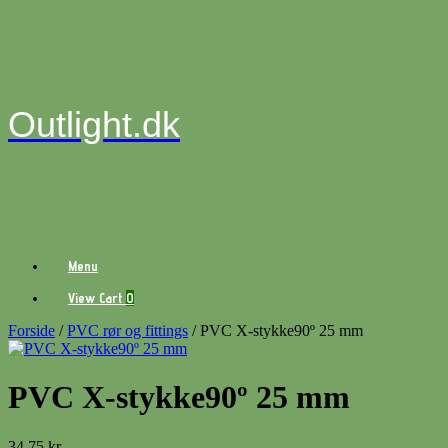
Gå
til
indhold
Outlight.dk
Menu
View
View Cart
0
shopping
cart
Forside
/
PVC rør og fittings
/ PVC X-stykke90º 25 mm
PVC X-stykke90º 25 mm
34,75
kr.