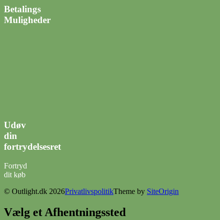
Betalings
Muligheder
Udøv
din
fortrydelsesret
Fortryd
dit køb
© Outlight.dk 2026
Privatlivspolitik
Theme by
SiteOrigin
Vælg et Afhentningssted