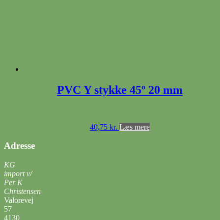
PVC Y stykke 45º 20 mm
40,75
kr.
Læs mere
Adresse
KG
import v/
Per K
Christensen
Valorevej
57
4130