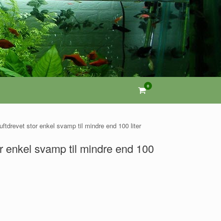
0
View
shopping
cart
 luftdrevet stor enkel svamp til mindre end 100 liter
tor enkel svamp til mindre end 100