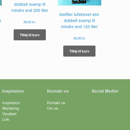
dobbelt svamp til
mindre end 200 liter
biofilter luftdrevet stor
e
dobbelt svamp til
59,00
kr.
mindre end 120 liter
Tilføj til kurv
39,00
kr.
Tilføj til kurv
Inspiration
Kontakt os
Social Medier
Inspiration
Kontakt os
Montering
Om os
Vandtæt
Link