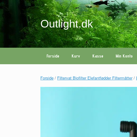
Gå
til
indhold
Outlight.dk
Forside
Kurv
Kasse
Min Konto
Forside
/
Filtervat Biofilter Elefantfødder Filtermåtter
/