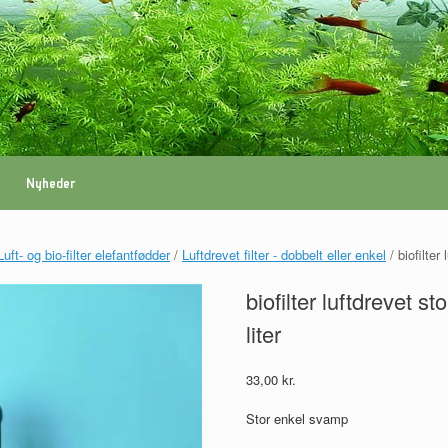
Nyheder
Luft- og bio-filter elefantfødder
/
Luftdrevet filter - dobbelt eller enkel
/ biofilter
biofilter luftdrevet s
liter
33,00
kr.
Stor enkel svamp