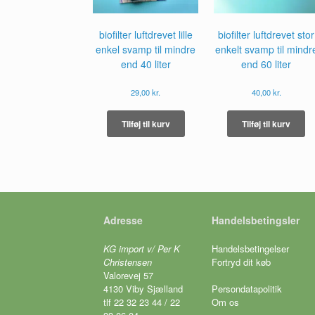
biofilter luftdrevet lille
biofilter luftdrevet stor
enkel svamp til mindre
enkelt svamp til mindr
end 40 liter
end 60 liter
29,00
kr.
40,00
kr.
Tilføj til kurv
Tilføj til kurv
Adresse
Handelsbetingsler
KG import v/ Per K
Handelsbetingelser
Christensen
Fortryd dit køb
Valorevej 57
4130 Viby Sjælland
Persondatapolitik
tlf 22 32 23 44 / 22
Om os