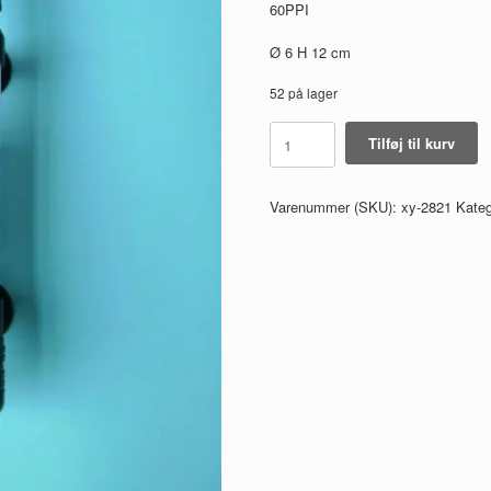
60PPI
Ø 6 H 12 cm
52 på lager
biofilter
Tilføj til kurv
luftdrevet
stor
enkel
Varenummer (SKU):
xy-2821
Kateg
svamp
til
mindre
end
100
liter
antal