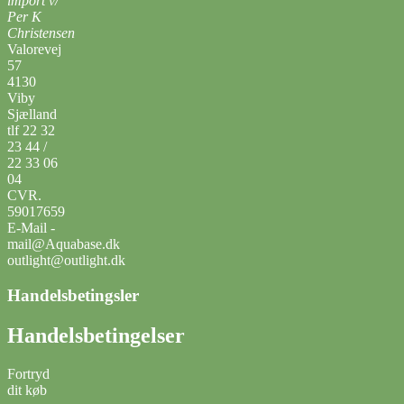
import v/
Per K
Christensen
Valorevej
57
4130
Viby
Sjælland
tlf 22 32
23 44 /
22 33 06
04
CVR.
59017659
E-Mail -
mail@Aquabase.dk
outlight@outlight.dk
Handelsbetingsler
Handelsbetingelser
Fortryd
dit køb