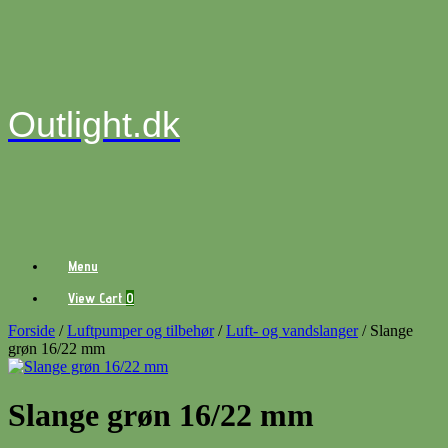
Gå
til
indhold
Outlight.dk
Menu
View
View Cart
0
shopping
cart
Forside
/
Luftpumper og tilbehør
/
Luft- og vandslanger
/ Slange
grøn 16/22 mm
Slange grøn 16/22 mm