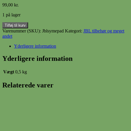
99,00
kr.
1 på lager
Jbl
Tilføj til kurv
symepad
Varenummer (SKU):
Jblsymepad
Kategori:
JBL tilbehør og meget
antal
andet
Yderligere information
Yderligere information
Vægt
0,5 kg
Relaterede varer