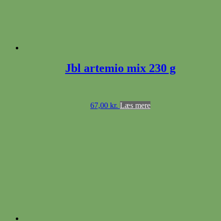
Jbl artemio mix 230 g
67,00
kr.
Læs mere