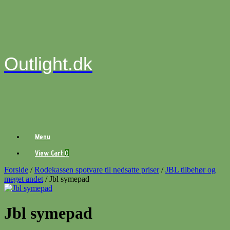
Gå
til
indhold
Outlight.dk
Menu
View
View Cart
0
shopping
cart
Forside
/
Rodekassen spotvare til nedsatte priser
/
JBL tilbehør og
meget andet
/ Jbl symepad
Jbl symepad