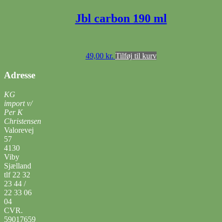
Jbl carbon 190 ml
49,00
kr.
Tilføj til kurv
Adresse
KG
import v/
Per K
Christensen
Valorevej
57
4130
Viby
Sjælland
tlf 22 32
23 44 /
22 33 06
04
CVR.
59017659