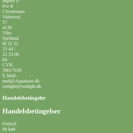
import v/
Per K
Christensen
Valorevej
57
4130
Viby
Sjælland
tlf 22 32
23 44 /
22 33 06
04
CVR.
59017659
E-Mail -
mail@Aquabase.dk
outlight@outlight.dk
Handelsbetingsler
Handelsbetingelser
Fortryd
dit køb