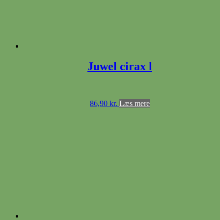
Juwel cirax l
86,90
kr.
Læs mere