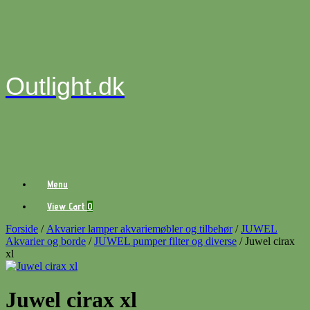
Gå
til
indhold
Outlight.dk
Menu
View
View Cart
0
shopping
cart
Forside
/
Akvarier lamper akvariemøbler og tilbehør
/
JUWEL
Akvarier og borde
/
JUWEL pumper filter og diverse
/ Juwel cirax
xl
Juwel cirax xl