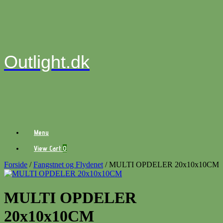
Gå
til
indhold
Outlight.dk
Menu
View
View Cart
0
shopping
cart
Forside
/
Fangstnet og Flydenet
/ MULTI OPDELER 20x10x10CM
MULTI OPDELER
20x10x10CM