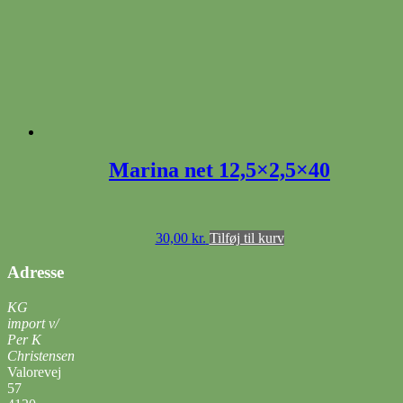
Marina net 12,5×2,5×40
30,00
kr.
Tilføj til kurv
Adresse
KG
import v/
Per K
Christensen
Valorevej
57