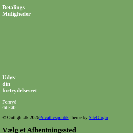
Betalings
Muligheder
Udøv
din
fortrydelsesret
Fortryd
dit køb
© Outlight.dk 2026
Privatlivspolitik
Theme by
SiteOrigin
Vælg et Afhentningssted