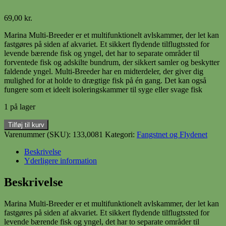
69,00
kr.
Marina Multi-Breeder er et multifunktionelt avlskammer, der let kan
fastgøres på siden af ​​akvariet. Et sikkert flydende tilflugtssted for
levende bærende fisk og yngel, det har to separate områder til
forventede fisk og adskilte bundrum, der sikkert samler og beskytter
faldende yngel. Multi-Breeder har en midterdeler, der giver dig
mulighed for at holde to drægtige fisk på én gang. Det kan også
fungere som et ideelt isoleringskammer til syge eller svage fisk
1 på lager
MULTI
Tilføj til kurv
OPDELER
Varenummer (SKU):
133,0081
Kategori:
Fangstnet og Flydenet
20x10x10CM
antal
Beskrivelse
Yderligere information
Beskrivelse
Marina Multi-Breeder er et multifunktionelt avlskammer, der let kan
fastgøres på siden af ​​akvariet. Et sikkert flydende tilflugtssted for
levende bærende fisk og yngel, det har to separate områder til