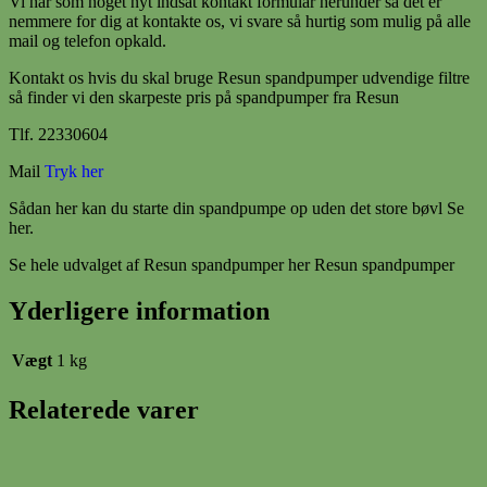
Vi har som noget nyt indsat kontakt formular herunder så det er
nemmere for dig at kontakte os, vi svare så hurtig som mulig på alle
mail og telefon opkald.
Kontakt os hvis du skal bruge Resun spandpumper udvendige filtre
så finder vi den skarpeste pris på spandpumper fra Resun
Tlf. 22330604
Mail
Tryk her
Sådan her kan du starte din spandpumpe op uden det store bøvl Se
her.
Se hele udvalget af Resun spandpumper her Resun spandpumper
Yderligere information
Vægt
1 kg
Relaterede varer