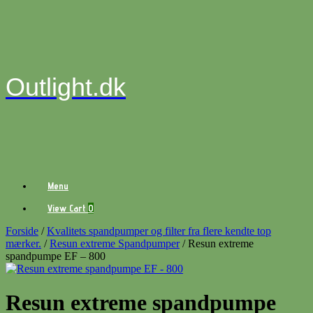
Gå
til
indhold
Outlight.dk
Menu
View
View Cart
0
shopping
cart
Forside
/
Kvalitets spandpumper og filter fra flere kendte top
mærker.
/
Resun extreme Spandpumper
/ Resun extreme
spandpumpe EF – 800
Resun extreme spandpumpe