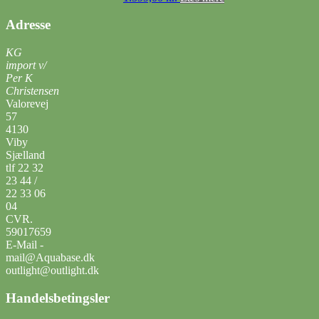
Adresse
KG
import v/
Per K
Christensen
Valorevej
57
4130
Viby
Sjælland
tlf 22 32
23 44 /
22 33 06
04
CVR.
59017659
E-Mail -
mail@Aquabase.dk
outlight@outlight.dk
Handelsbetingsler