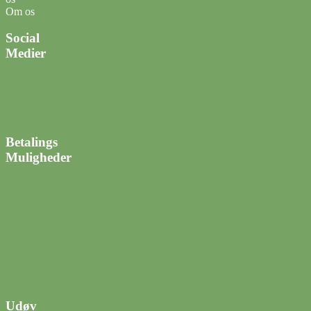
Om os
Social
Medier
Betalings
Muligheder
Udøv