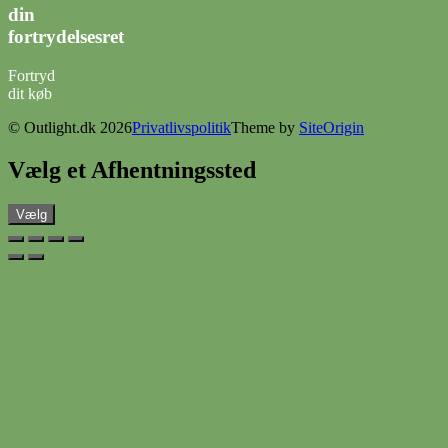
din
fortrydelsesret
Fortryd
dit køb
© Outlight.dk 2026
Privatlivspolitik
Theme by
SiteOrigin
Vælg et Afhentningssted
Vælg