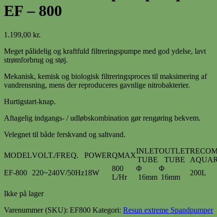
EF – 800
1.199,00
kr.
Meget pålidelig og kraftfuld filtreringspumpe med god ydelse, lavt
strømforbrug og støj.
Mekanisk, kemisk og biologisk filtreringsproces til maksimering af
vandrensning, mens der reproduceres gavnlige nitrobakterier.
Hurtigstart-knap.
Aftagelig indgangs- / udløbskombination gør rengøring bekvem.
Velegnet til både ferskvand og saltvand.
INLET
OUTLET
RECO
MODEL
VOLT./FREQ.
POWER
QMAX
TUBE
TUBE
AQUAR
800
Φ
Φ
EF-800
220~240V/50Hz
18W
200L
L/Hr
16mm
16mm
Ikke på lager
Varenummer (SKU):
EF800
Kategori:
Resun extreme Spandpumper