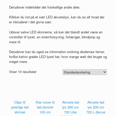
Derudover indeholder det forskellige andre dele.
Klikker du ind på et sæt LED akvarielys, kan du se alt hvad der
er inkluderet i det givne sæt.
Udover selve LED skinnerne, så kan det blandt andet være en
controller til lyset, en strømforsyning, forlænger, blindprop og
mere til.
Derudover kan du også se information omkring diodernes farver,
hvilke kelvin grader LED lyset har, hvor mange watt det bruger og
meget mere.
Viser 10 resultater
Clips til
Klar cover til
Akvarie led
Akvarie led
prestige led
led skinner
lys 200 cm
lys 200 cm
skinner
100 cm
720 Liter
720 L discus