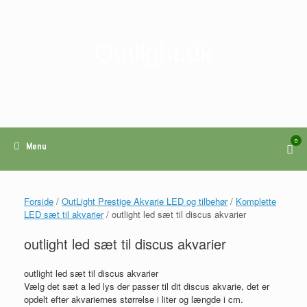
Gå
til
indhold
Outlight.dk
0
View
Menu
shop
cart
Forside
/
OutLight Prestige Akvarie LED og tilbehør
/
Komplette
LED sæt til akvarier
/ outlight led sæt til discus akvarier
outlight led sæt til discus akvarier
outlight led sæt til discus akvarier
Vælg det sæt a led lys der passer til dit discus akvarie, det er
opdelt efter akvariernes størrelse i liter og længde i cm.