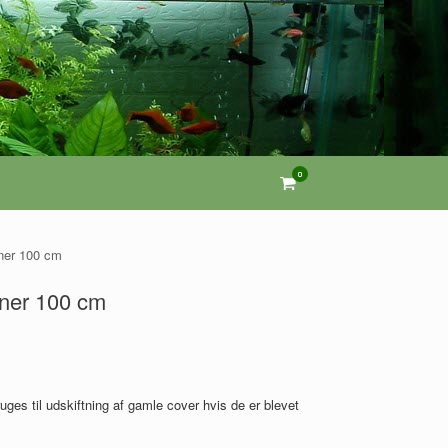
0
View
shopping
cart
nner 100 cm
inner 100 cm
ruges til udskiftning af gamle cover hvis de er blevet