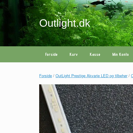
Gå
til
indhold
Outlight.dk
Forside
Kurv
Kasse
Min Konto
Forside
/
OutLight Prestige Akvarie LED og tilbehør
/
O