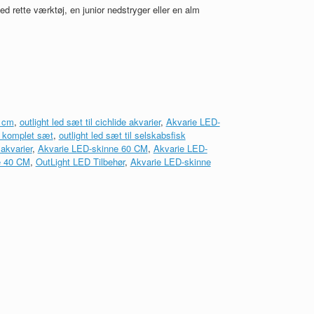
d rette værktøj, en junior nedstryger eller en alm
0 cm
,
outlight led sæt til cichlide akvarier
,
Akvarie LED-
er komplet sæt
,
outlight led sæt til selskabsfisk
 akvarier
,
Akvarie LED-skinne 60 CM
,
Akvarie LED-
e 40 CM
,
OutLight LED Tilbehør
,
Akvarie LED-skinne