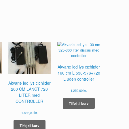
Akvarie led lys cichlider
160 cm L 530-576+720
L uden controller
m
Akvarie led lys cichlider
200 CM LANGT 720
1.259,00
kr.
LITER med
CONTROLLER
Tilføj til kurv
1.882,00
kr.
Tilføj til kurv