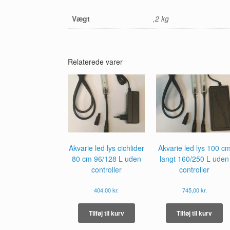
Vægt
,2 kg
Relaterede varer
Akvarie led lys cichlider
Akvarie led lys 100 c
80 cm 96/128 L uden
langt 160/250 L uden
controller
controller
404,00
kr.
745,00
kr.
Tilføj til kurv
Tilføj til kurv