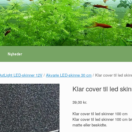
Nyheder
utLight LED-skinner 12V
/
Akvarie LED-skinne 30 cm
/ Klar cover til led ski
Klar cover til led sk
39,00
kr.
Klar cover til led skinner 100 cm
Klar cover til led skinner 100 cm b
matte eller beskidte.