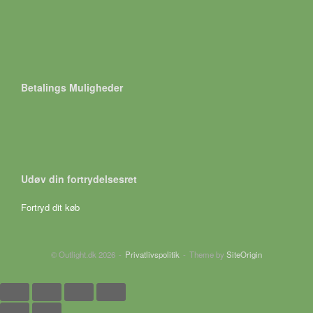
Betalings Muligheder
Udøv din fortrydelsesret
Fortryd dit køb
© Outlight.dk 2026
Privatlivspolitik
Theme by
SiteOrigin