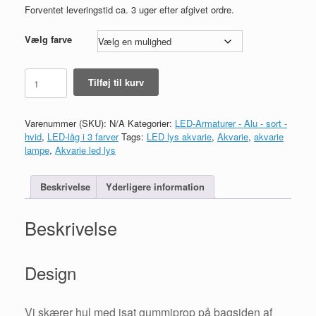
Forventet leveringstid ca. 3 uger efter afgivet ordre.
Vælg farve
160x50x5
Tilføj til kurv
cm
med
LED
Varenummer (SKU):
N/A
Kategorier:
LED-Armaturer - Alu - sort -
ALU
hvid
,
LED-låg i 3 farver
Tags:
LED lys akvarie
,
Akvarie
,
akvarie
1
lampe
,
Akvarie led lys
række
antal
Beskrivelse
Yderligere information
Beskrivelse
Design
Vi skærer hul med isat gummiprop på bagsiden af