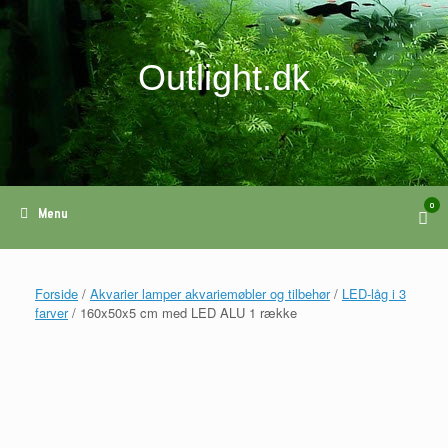
Gå
til
indhold
Outlight.dk
0
View
Menu
shop
cart
Forside
/
Akvarier lamper akvariemøbler og tilbehør
/
LED-låg i 3
farver
/ 160x50x5 cm med LED ALU 1 række