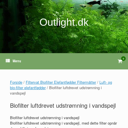
Gå
til
indhold
Outlight.dk
0
View
Menu
shopp
cart
Forside
/
Filtervat Biofilter Elefantfødder Filtermåtter
/
Luft- og
bio-filter elefantfødder
/ Biofilter luftdrevet udstrømning i
vandspejl
Biofilter luftdrevet udstrømning i vandspejl
Biofilter luftdrevet udstrømning i vandspejl
Biofilter luftdrevet udstrømning i vandspejl, med dette filter opnår