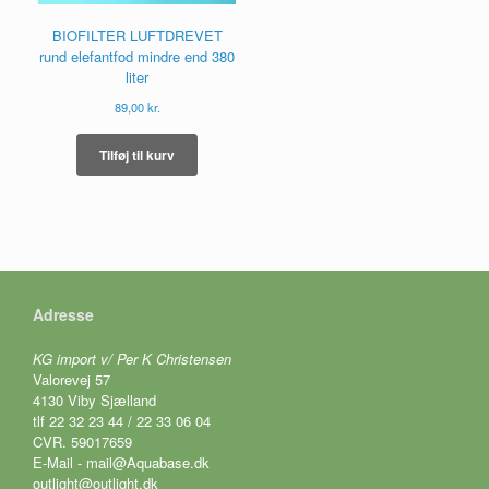
BIOFILTER LUFTDREVET
rund elefantfod mindre end 380
liter
89,00
kr.
Tilføj til kurv
Adresse
KG import v/ Per K Christensen
Valorevej 57
4130 Viby Sjælland
tlf 22 32 23 44 / 22 33 06 04
CVR. 59017659
E-Mail - mail@Aquabase.dk
outlight@outlight.dk