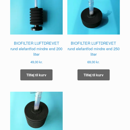
BIOFILTER LUFTDREVET
BIOFILTER LUFTDREVET
rund elefantfod mindre end 200
rund elefantfod mindre end 250
liter
liter
49,00
kr.
69,00
kr.
Tilføj til kurv
Tilføj til kurv