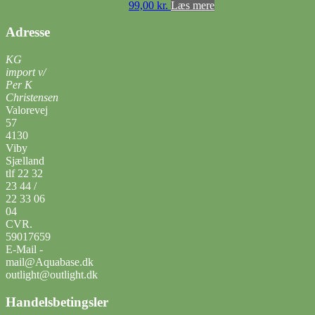
99,00
kr.
Læs mere
Adresse
KG
import v/
Per K
Christensen
Valorevej
57
4130
Viby
Sjælland
tlf 22 32
23 44 /
22 33 06
04
CVR.
59017659
E-Mail -
mail@Aquabase.dk
outlight@outlight.dk
Handelsbetingsler