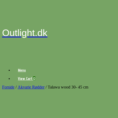
Gå
til
indhold
Outlight.dk
Menu
View
View Cart
0
shopping
cart
Forside
/
Akvarie Rødder
/ Talawa wood 30- 45 cm