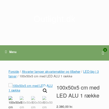
Gå
til
indhold
Outlight.dk
0
View
Menu
shop
cart
Forside
/
Akvarier lamper akvariemøbler og tilbehør
/
LED-låg i 3
farver
/ 100x50x5 cm med LED ALU 1 række
100x50x5 cm med
LED ALU 1 række
2.380,00
kr.