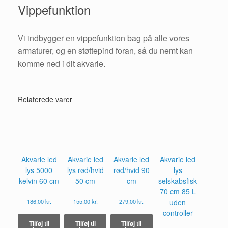
Vippefunktion
Vi indbygger en vippefunktion bag på alle vores
armaturer, og en støttepind foran, så du nemt kan
komme ned i dit akvarie.
Relaterede varer
Akvarie led
Akvarie led
Akvarie led
Akvarie led
lys 5000
lys rød/hvid
rød/hvid 90
lys
kelvin 60 cm
50 cm
cm
selskabsfisk
70 cm 85 L
186,00
kr.
155,00
kr.
279,00
kr.
uden
controller
Tilføj til
Tilføj til
Tilføj til