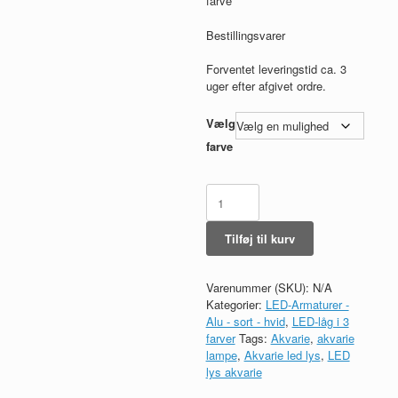
farve
Bestillingsvarer
Forventet leveringstid ca. 3
uger efter afgivet ordre.
Vælg
farve
100x50x5
cm
med
Tilføj til kurv
LED
ALU
1
Varenummer (SKU):
N/A
række
Kategorier:
LED-Armaturer -
antal
Alu - sort - hvid
,
LED-låg i 3
farver
Tags:
Akvarie
,
akvarie
lampe
,
Akvarie led lys
,
LED
lys akvarie