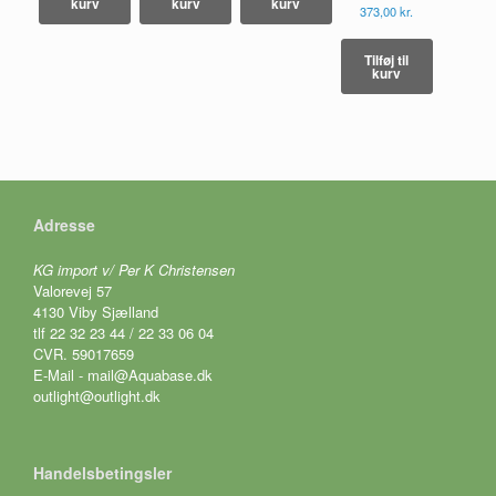
kurv
kurv
kurv
373,00
kr.
Tilføj til
kurv
Adresse
KG import v/ Per K Christensen
Valorevej 57
4130 Viby Sjælland
tlf 22 32 23 44 / 22 33 06 04
CVR. 59017659
E-Mail - mail@Aquabase.dk
outlight@outlight.dk
Handelsbetingsler