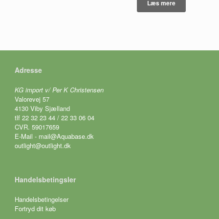
kan
Læs mere
vælges
på
varesiden
Adresse
KG import v/ Per K Christensen
Valorevej 57
4130 Viby Sjælland
tlf 22 32 23 44 / 22 33 06 04
CVR. 59017659
E-Mail - mail@Aquabase.dk
outlight@outlight.dk
Handelsbetingsler
Handelsbetingelser
Fortryd dit køb