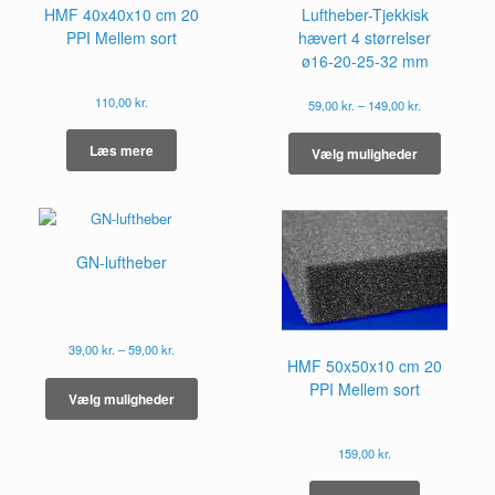
HMF 40x40x10 cm 20
Luftheber-Tjekkisk
PPI Mellem sort
hævert 4 størrelser
ø16-20-25-32 mm
110,00
kr.
Prisinterval:
59,00
kr.
–
149,00
kr.
59,00 kr.
Dette
til
vare
Læs mere
Vælg muligheder
149,00 kr.
har
flere
varianter
Mulighe
kan
GN-luftheber
vælges
på
varesid
Prisinterval:
39,00
kr.
–
59,00
kr.
HMF 50x50x10 cm 20
39,00 kr.
Dette
til
PPI Mellem sort
vare
Vælg muligheder
59,00 kr.
har
flere
159,00
kr.
varianter.
Mulighederne