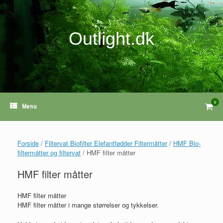
Gå
til
indhold
Outlight.dk
0
View
Menu
shopp
cart
Forside
/
Filtervat Biofilter Elefantfødder Filtermåtter
/
HMF Bio-
filtermåtter og filtervat
/ HMF filter måtter
HMF filter måtter
HMF filter måtter
HMF filter måtter i mange størrelser og tykkelser.