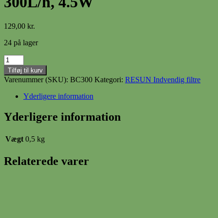
300L/h, 4.5W
129,00
kr.
24 på lager
BC300
Bioclear
Tilføj til kurv
Power
Varenummer (SKU):
BC300
Kategori:
RESUN Indvendig filtre
filter
300L/h,
Yderligere information
4.5W
antal
Yderligere information
Vægt
0,5 kg
Relaterede varer