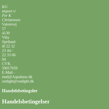
KG
import v/
Per K
Christensen
Valorevej
57
4130
Viby
Sjælland
tlf 22 32
23 44 /
22 33 06
04
CVR.
59017659
E-Mail -
mail@Aquabase.dk
outlight@outlight.dk
Handelsbetingsler
Handelsbetingelser