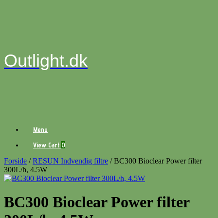
Gå
til
indhold
Outlight.dk
Menu
View
View Cart
0
shopping
cart
Forside
/
RESUN Indvendig filtre
/ BC300 Bioclear Power filter
300L/h, 4.5W
BC300 Bioclear Power filter