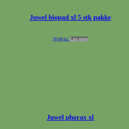
Juwel biopad xl 5 stk pakke
30,80
kr.
Læs mere
Juwel phorax xl