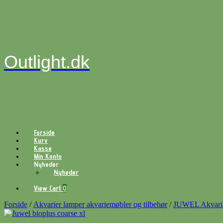
Gå
til
indhold
Outlight.dk
Forside
Kurv
Kasse
Min Konto
Nyheder
Nyheder
View
View Cart
0
shopping
cart
Forside
/
Akvarier lamper akvariemøbler og tilbehør
/
JUWEL Akvarie