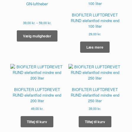
GN-luftheber
BIOFILTER LUFTDREVET
RUND elefantfod mindre end
Prisinterval:
39,00
kr.
–
59,00
kr.
100 liter
39,00 kr.
Dette
til
29,00
kr.
vare
Vælg muligheder
59,00 kr.
har
flere
Læs mere
varianter.
Mulighederne
kan
vælges
på
varesiden
BIOFILTER LUFTDREVET
BIOFILTER LUFTDREVET
RUND elefantfod mindre end
RUND elefantfod mindre end
200 liter
250 liter
49,00
kr.
39,00
kr.
Tilføj til kurv
Tilføj til kurv