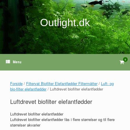
Gå
til
indhold
Outlight.dk
0
View
Menu
shopp
cart
Forside
/
Filtervat Biofilter Elefantfødder Filtermåtter
/
Luft- og
bio-filter elefantfødder
/ Luftdrevet biofilter elefantfødder
Luftdrevet biofilter elefantfødder
Luftdrevet biofilter elefantfødder
Luftdrevet biofilter elefantfødder fås i flere størrelser og til flere
størrelser akvarier