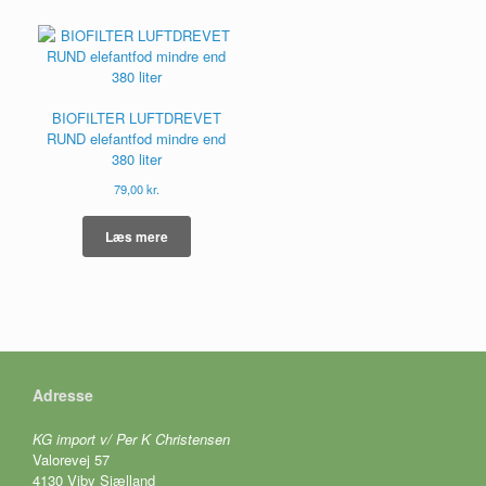
BIOFILTER LUFTDREVET
RUND elefantfod mindre end
380 liter
79,00
kr.
Læs mere
Adresse
KG import v/ Per K Christensen
Valorevej 57
4130 Viby Sjælland