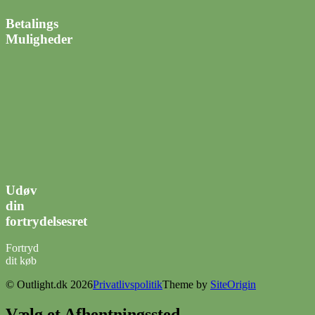
Betalings
Muligheder
Udøv
din
fortrydelsesret
Fortryd
dit køb
© Outlight.dk 2026
Privatlivspolitik
Theme by
SiteOrigin
Vælg et Afhentningssted