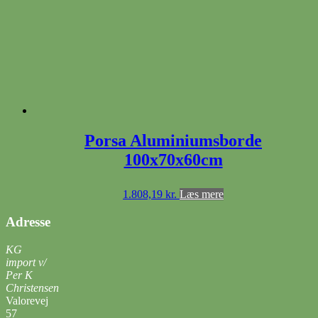
Porsa Aluminiumsborde
100x70x60cm
1.808,19
kr.
Læs mere
Adresse
KG
import v/
Per K
Christensen
Valorevej
57