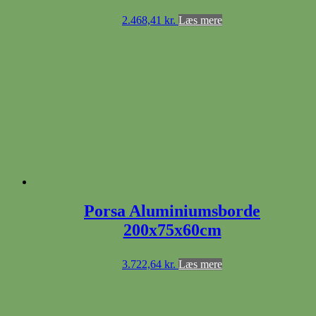
2.468,41
kr.
Læs mere
Porsa Aluminiumsborde
200x75x60cm
3.722,64
kr.
Læs mere