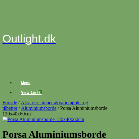
Gå
til
indhold
Outlight.dk
Menu
View
View Cart
0
shopping
cart
Forside
/
Akvarier lamper akvariemøbler og
tilbehør
/
Aluminiumsborde
/ Porsa Aluminiumsborde
120x40x60cm
Porsa Aluminiumsborde