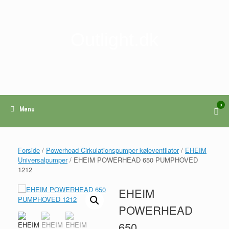
Gå
til
indhold
Outlight.dk
0
View
Menu
shop
cart
Forside
/
Powerhead Cirkulationspumper køleventilator
/
EHEIM
Universalpumper
/ EHEIM POWERHEAD 650 PUMPHOVED
1212
EHEIM
POWERHEAD
650