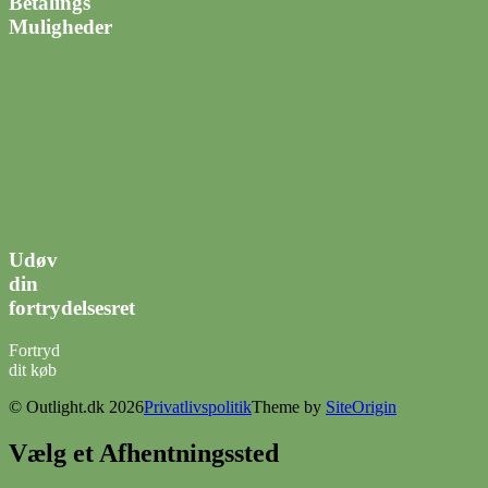
Betalings
Muligheder
Udøv
din
fortrydelsesret
Fortryd
dit køb
© Outlight.dk 2026
Privatlivspolitik
Theme by
SiteOrigin
Vælg et Afhentningssted