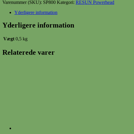
sp-
Varenummer (SKU):
SP800
Kategori:
RESUN Powerhead
800
250L/h,
Yderligere information
Hmax
0.5m,
Yderligere information
5.5W
antal
Vægt
0,5 kg
Relaterede varer