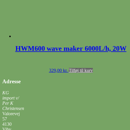
HWM600 wave maker 6000L/h, 20W
329,00
kr.
Tilføj til kurv
Adresse
KG
import v/
Per K
Christensen
Valorevej
57
4130
Viby