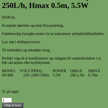
250L/h, Hmax 0.5m, 5.5W
69,00
kr.
Kompakt størrelse og med flowjustering.
Fuldstændig forseglet motor for at maksimere arbejdsholdbarheden.
Lav støj i driftsprocessen.
Til indendørs og udendørs brug.
Perfekt valg til et bordfontæne og velegnet til vandcirkulation i et
lille akvarium eller krybdyrtank.
MODEL
VOLT./FREQ.
POWER
QMAX
HMAX
SP-800
220~240V/50Hz
5.5W
260 L/Hr
0.70m
51 på lager
RESUN
POWERHEAD
Tilføj til kurv