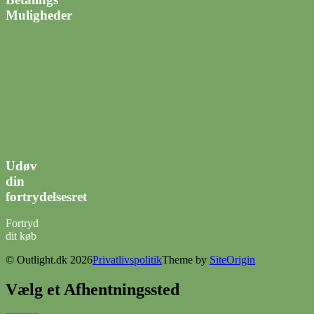
Muligheder
Udøv
din
fortrydelsesret
Fortryd
dit køb
© Outlight.dk 2026
Privatlivspolitik
Theme by
SiteOrigin
Vælg et Afhentningssted