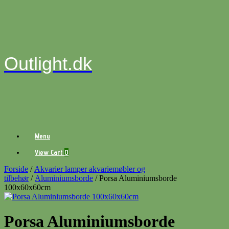
Gå
til
indhold
Outlight.dk
Menu
View
View Cart
0
shopping
cart
Forside
/
Akvarier lamper akvariemøbler og
tilbehør
/
Aluminiumsborde
/ Porsa Aluminiumsborde
100x60x60cm
Porsa Aluminiumsborde