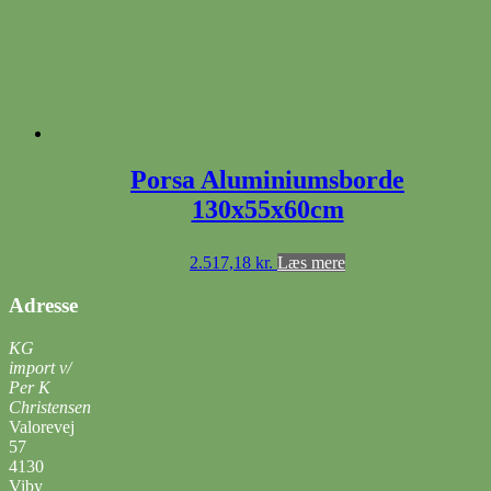
Porsa Aluminiumsborde
130x55x60cm
2.517,18
kr.
Læs mere
Adresse
KG
import v/
Per K
Christensen
Valorevej
57
4130
Viby