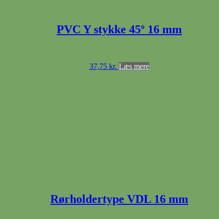
PVC Y stykke 45º 16 mm
37,75
kr.
Læs mere
Rørholdertype VDL 16 mm