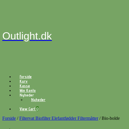
Gå
til
indhold
Outlight.dk
Forside
Kurv
Kasse
Min Konto
Nyheder
Nyheder
View
View Cart
0
shopping
cart
Forside
/
Filtervat Biofilter Elefantfødder Filtermåtter
/ Bio-bolde