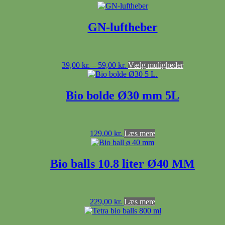
GN-luftheber
Prisinterval:
Dette
39,00
kr.
–
59,00
kr.
Vælg muligheder
39,00 kr.
vare
til
har
59,00 kr.
flere
Bio bolde Ø30 mm 5L
varianter.
Mulighedern
kan
vælges
129,00
kr.
Læs mere
på
varesiden
Bio balls 10.8 liter Ø40 MM
229,00
kr.
Læs mere